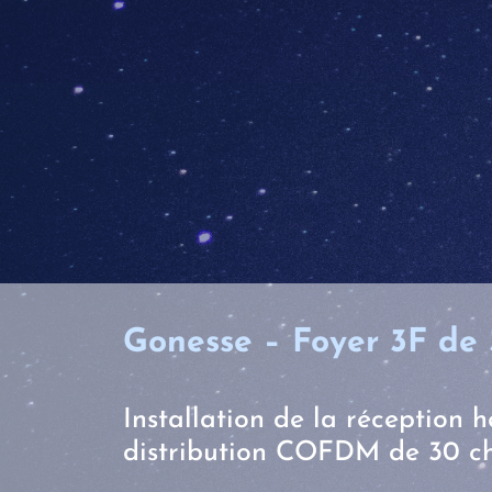
Gonesse – Foyer 3F de 
Installation de la réception he
distribution COFDM de 30 ch