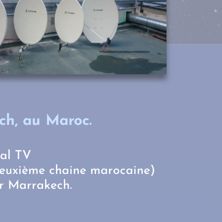
h, au Maroc.
dal TV
deuxième chaine marocaine)
ur Marrakech.