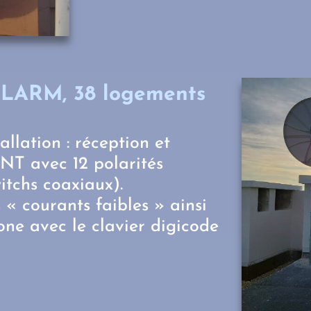
 CLARM, 38 logements
allation : réception et
TNT avec 12 polarités
witchs coaxiaux).
 « courants faibles » ainsi
one avec le clavier digicode