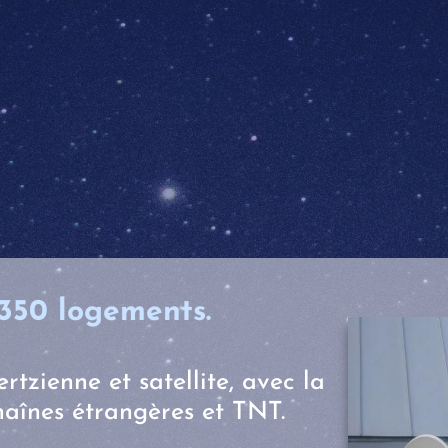
350 logements.
rtzienne et satellite, avec la
aînes étrangères et TNT.