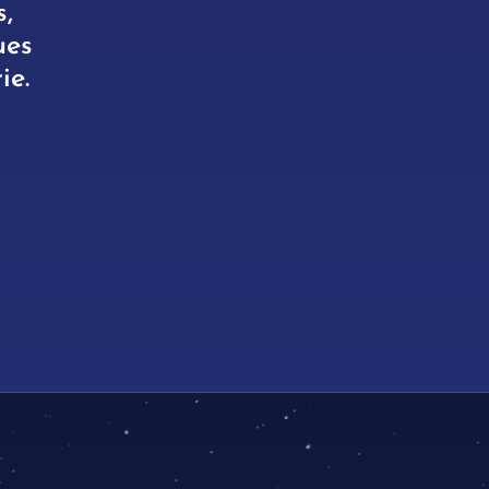
s,
ues
ie.